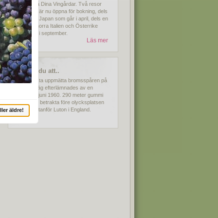
resebyrå Dina Vingårdar. Två resor
för 2026 är nu öppna för bokning, dels
resan till Japan som går i april, dels en
resa till norra Italien och Österrike
som går i september.
Läs mer
Visste du att..
De längsta uppmätta bromsspåren på
allmän väg efterlämnades av en
Jaguar i juni 1960. 290 meter gummi
fanns att betrakta före olycksplatsen
på M1, utanför Luton i England.
ller äldre!