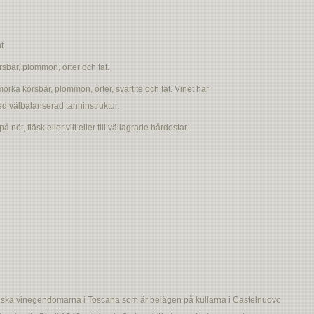
t
rsbär, plommon, örter och fat.
örka körsbär, plommon, örter, svart te och fat. Vinet har
d välbalanserad tanninstruktur.
 på nöt, fläsk eller vilt eller till vällagrade hårdostar.
oriska vinegendomarna i Toscana som är belägen på kullarna i Castelnuovo