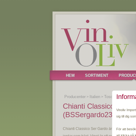
HEM
SORTIMENT
PRODUC
Inform
Producenter
Italien
Toscana
Bindi S
>
>
>
Chianti Classico Ser 
Vinoliv Impor
(BSSergardo23)
sig till dig so
Chianti Classico Ser Gardo är vinet som rep
För att besök
att klicka på