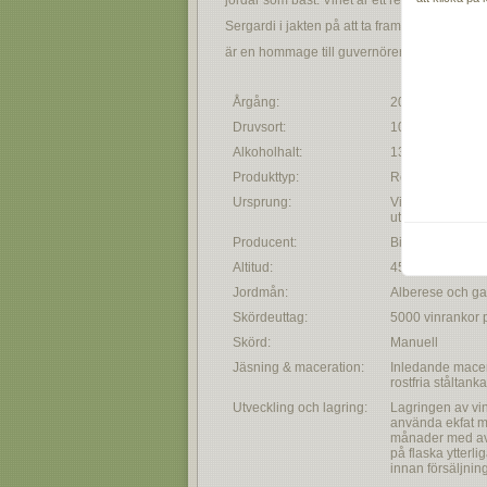
jordar som bäst. Vinet är ett resultat av årh
Sergardi i jakten på att ta fram de bästa S
är en hommage till guvernören Niccolò Serga
Årgång:
2023
Druvsort:
100% Sangiove
Alkoholhalt:
13,5%
Produkttyp:
Rött vin
Ursprung:
Vingårdar från 
utanför Siena.
Producent:
Bindi Sergardi
Altitud:
450 meter över 
Jordmån:
Alberese och ga
Skördeuttag:
5000 vinrankor 
Skörd:
Manuell
Jäsning & maceration:
Inledande macer
rostfria ståltanka
Utveckling och lagring:
Lagringen av vin
använda ekfat m
månader med av
på flaska ytterl
innan försäljnin