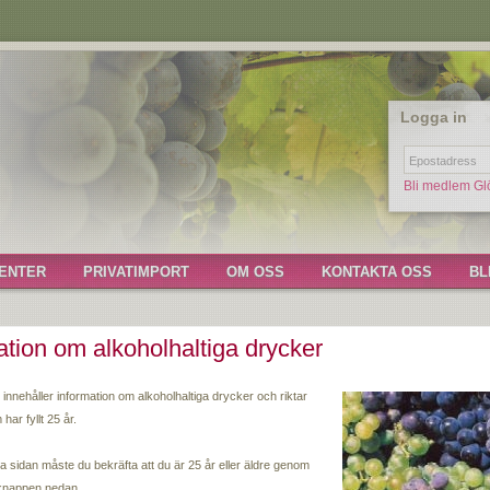
Logga in
Bli medlem
Gl
ENTER
PRIVATIMPORT
OM OSS
KONTAKTA OSS
BL
ation om alkoholhaltiga drycker
ergardi
>
Gardo DOCG , Bindi Sergardi
t innehåller information om alkoholhaltiga drycker och riktar
m har fyllt 25 år.
resenterar Bindi-Sergardis traditioner och Chianti Classico-regionen och dess
a sidan måste du bekräfta att du är 25 år eller äldre genom
 knappen nedan.