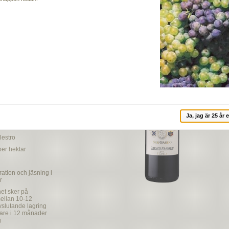
undraden av utveckling och erfarenhet som man lyckats förvalta hos Bindi-
angiovesedruvorna för denna Chianti Classico. Namnet Ser Gardo (Sir Guardian)
rdi i Siena.
se
egendomen I Colli
Ja, jag är 25 år e
havet
lestro
per hektar
ation och jäsning i
r
et sker på
ellan 10-12
slutande lagring
igare i 12 månader
g