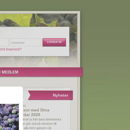
ömt lösenord?
I MEDLEM
Nyheter
2025-11-06
Nya resor med Dina
Vingårdar 2026
Vi importerar ju inte bara fantastiska
viner, utan gör också vinresor till
världens alla hörn genom vår