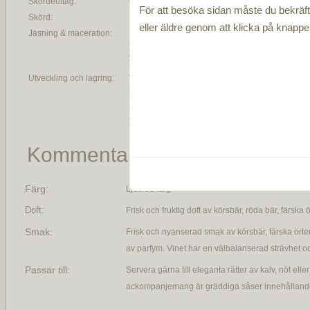
Skördeuttag:
6500 vinrankor per hektar
För att besöka sidan måste du bekräfta
Skörd:
För hand
eller äldre genom att klicka på knapp
Jäsning & maceration:
Efter varsamt inledande pressning
av druvorna sker den första
jäsningen i ekfat under
temperaturkontrollerade former.
Utveckling och lagring:
Vinet lagras i ekfat av olika
storlekar som ligger mellan 5-35
hektoliter. Totalt lagras detta vin
mellan 18-24 månader samt
avslutande några månader till i
flaska innan försäljning
Kommentar
Färg:
Ljusröd färg
Doft:
Frisk och fruktig doft av körsbär, röda bär, färska 
Smak:
Frisk och nyanserad smak av körsbär, färska örter
av parfym. Vinet har en välbalanserad strävhet o
Passar till:
Servera gärna till eleganta rätter av kalv, nöt eller 
ackompanjemang är gräddiga såser innehållandes