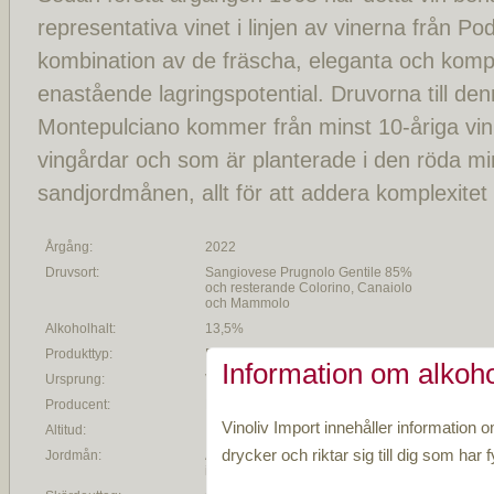
representativa vinet i linjen av vinerna från Po
kombination av de fräscha, eleganta och kom
enastående lagringspotential. Druvorna till den
Montepulciano kommer från minst 10-åriga vinr
vingårdar och som är planterade i den röda mi
sandjordmånen, allt för att addera komplexitet 
Årgång:
2022
Druvsort:
Sangiovese Prugnolo Gentile 85%
och resterande Colorino, Canaiolo
och Mammolo
Alkoholhalt:
13,5%
Produkttyp:
Rött vin
Information om alkoho
Ursprung:
Vingårdar i Cervognano
Producent:
Poderi Boscarelli
Vinoliv Import innehåller information o
Altitud:
drycker och riktar sig till dig som har fy
Jordmån:
Alluvial och kalkrik jordmån med
inslag av röd sand, lera och sten