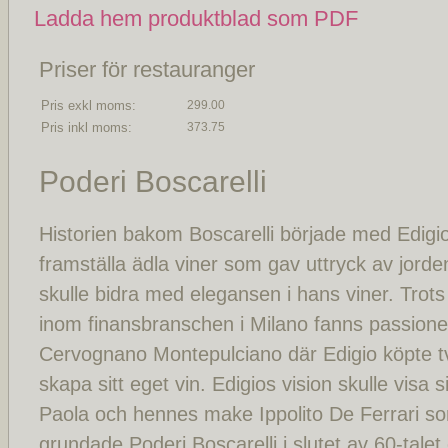
Ladda hem produktblad som PDF
Priser för restauranger
Pris exkl moms:
299.00
Pris inkl moms:
373.75
Poderi Boscarelli
Historien bakom Boscarelli började med Edigi
framställa ädla viner som gav uttryck av jorden
skulle bidra med elegansen i hans viner. Trot
inom finansbranschen i Milano fanns passion
Cervognano Montepulciano där Edigio köpte tv
skapa sitt eget vin. Edigios vision skulle visa 
Paola och hennes make Ippolito De Ferrari s
grundade Poderi Boscarelli i slutet av 60-tale