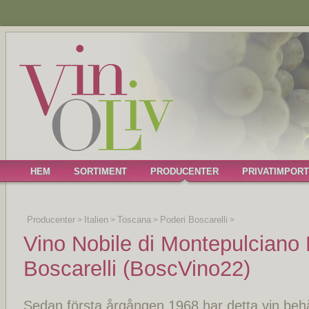
HEM
SORTIMENT
PRODUCENTER
PRIVATIMPORT
Producenter
Italien
Toscana
Poderi Boscarelli
>
>
>
>
Vino Nobile di Montepulcian
Boscarelli (BoscVino22)
Sedan första årgången 1968 har detta vin behål