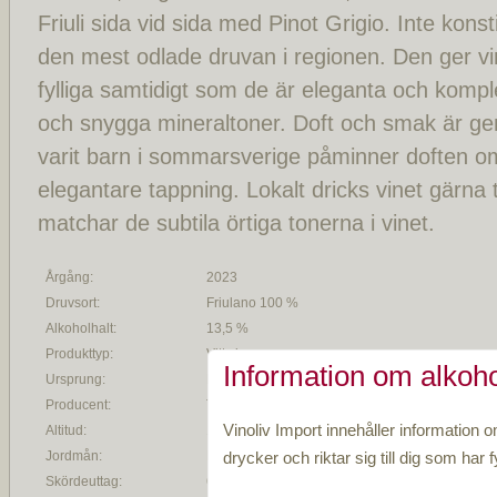
Friuli sida vid sida med Pinot Grigio. Inte kon
den mest odlade druvan i regionen. Den ger vi
fylliga samtidigt som de är eleganta och kom
och snygga mineraltoner. Doft och smak är gen
varit barn i sommarsverige påminner doften om 
elegantare tappning. Lokalt dricks vinet gärna t
matchar de subtila örtiga tonerna i vinet.
Årgång:
2023
Druvsort:
Friulano 100 %
Alkoholhalt:
13,5 %
Produkttyp:
Vitt vin
Information om alkoho
Ursprung:
Friuli Colli Orientali DOC
Producent:
Torre Rosazza
Vinoliv Import innehåller information o
Altitud:
130-170 möh
drycker och riktar sig till dig som har fy
Jordmån:
Märgel och sandsten
Skördeuttag:
6000 kg per hektar