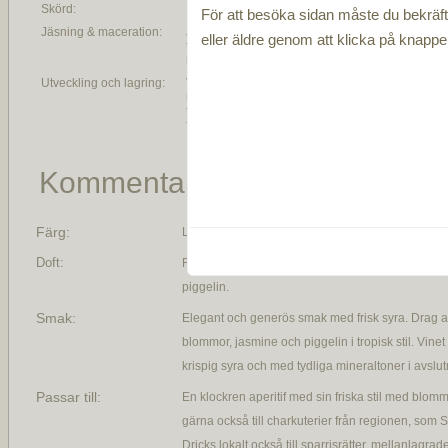
Skörd:
För att besöka sidan måste du bekräfta
Jäsning & maceration:
Jäsning sker på
eller äldre genom att klicka på knapp
temperaturkontrollerade tankar av
rostfritt stål
Utveckling och lagring:
Vinet vilar på sin jästfällning i fyra
månader innan buteljering, minst
två månader på flaska innan
försäljning
Kommentar
Färg:
Ljust gul med gröna reflexer
Doft:
Ren, elegant och tydlig doft med toner av gula b
piggelin.
Smak:
Elegant och generös smak med frisk syra. Drag a
blommor, jasmine och piggelin i tropisk stil. Vinet g
krispig syra och med tydliga mineraltoner i avslu
Passar till:
En klockren aperitif med sin friska stil med blom
gärna också till charkuterier från regionen, som
Dricks lokalt också till sparrisrätter, mellanlagrad