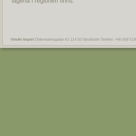
lägena i regionen finns.
Vinoliv Import
Östermalmsgatan 61 114 50 Stockholm Telefon: +46 (0)8 519