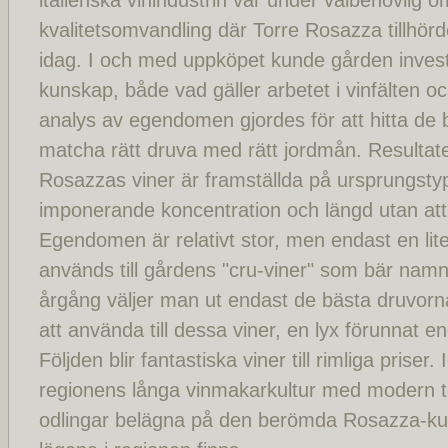
italienska vinindustrin var under välbehövlig 
kvalitetsomvandling där Torre Rosazza tillhör
idag. I och med uppköpet kunde gården invest
kunskap, både vad gäller arbetet i vinfälten o
analys av egendomen gjordes för att hitta de 
matcha rätt druva med rätt jordmån. Resultatet
Rosazzas viner är framställda på ursprungsty
imponerande koncentration och längd utan att
Egendomen är relativt stor, men endast en lit
används till gårdens "cru-viner" som bär nam
årgång väljer man ut endast de bästa druvor
att använda till dessa viner, en lyx förunnat en
Följden blir fantastiska viner till rimliga pris
regionens långa vinmakarkultur med modern 
odlingar belägna på den berömda Rosazza-kull