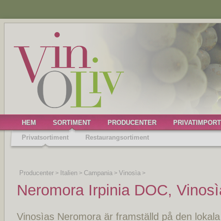
HEM
SORTIMENT
PRODUCENTER
PRIVATIMPORT
Privatsortiment
Restaurangsortiment
Producenter
Italien
Campania
Vinosìa
>
>
>
>
Neromora Irpinia DOC, Vinosì
Vinosìas Neromora är framställd på den lokala