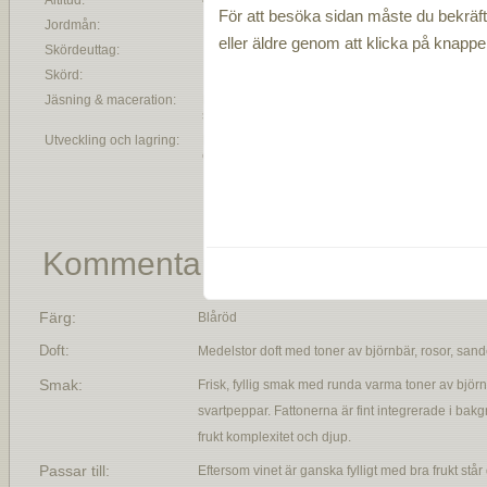
Altitud:
450 till 500 möh.
För att besöka sidan måste du bekräfta
Jordmån:
Kalkrik vulkanisk jord
eller äldre genom att klicka på knapp
Skördeuttag:
Skörd:
Jäsning & maceration:
Första och andra jäsning i röstfria
ståltankar
Utveckling och lagring:
Minst 9 månader på barriques,
endast andra passagen
Kommentar
Färg:
Blåröd
Doft:
Medelstor doft med toner av björnbär, rosor, sand
Smak:
Frisk, fyllig smak med runda varma toner av björn
svartpeppar. Fattonerna är fint integrerade i bak
frukt komplexitet och djup.
Passar till:
Eftersom vinet är ganska fylligt med bra frukt står