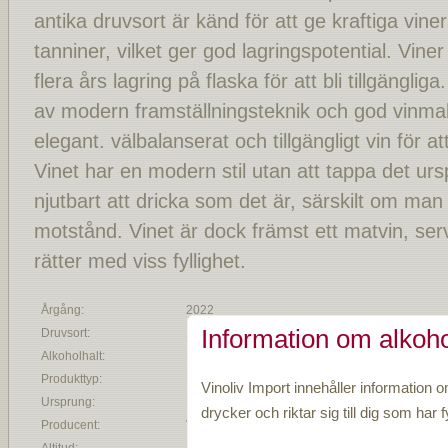
antika druvsort är känd för att ge kraftiga vin
tanniner, vilket ger god lagringspotential. Vin
flera års lagring på flaska för att bli tillgängli
av modern framställningsteknik och god vinmak
elegant. välbalanserat och tillgängligt vin för at
Vinet har en modern stil utan att tappa det u
njutbart att dricka som det är, särskilt om man g
motstånd. Vinet är dock främst ett matvin, serv
rätter med viss fyllighet.
Årgång:
2022
Information om alkoho
Druvsort:
100 % Aglianico
Alkoholhalt:
13,5 %
Produkttyp:
Rött vin
Vinoliv Import innehåller information o
Ursprung:
Irpinia DOC
drycker och riktar sig till dig som har fy
Producent:
Vinosìa