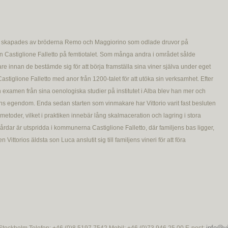
ria skapades av bröderna Remo och Maggiorino som odlade druvor på
 Castiglione Falletto på femtiotalet. Som många andra i området sålde
are innan de bestämde sig för att börja framställa sina viner själva under eget
Castiglione Falletto med anor från 1200-talet för att utöka sin verksamhet. Efter
in examen från sina oenologiska studier på institutet i Alba blev han mer och
ns egendom. Enda sedan starten som vinmakare har Vittorio varit fast besluten
a metoder, vilket i praktiken innebär lång skalmaceration och lagring i stora
årdar är utspridda i kommunerna Castiglione Falletto, där familjens bas ligger,
ittorios äldsta son Luca anslutit sig till familjens vineri för att föra
info@vi