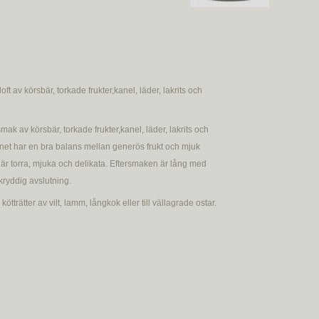
doft av körsbär, torkade frukter,kanel, läder, lakrits och
smak av körsbär, torkade frukter,kanel, läder, lakrits och
inet har en bra balans mellan generös frukt och mjuk
är torra, mjuka och delikata. Eftersmaken är lång med
 kryddig avslutning.
kötträtter av vilt, lamm, långkok eller till vällagrade ostar.