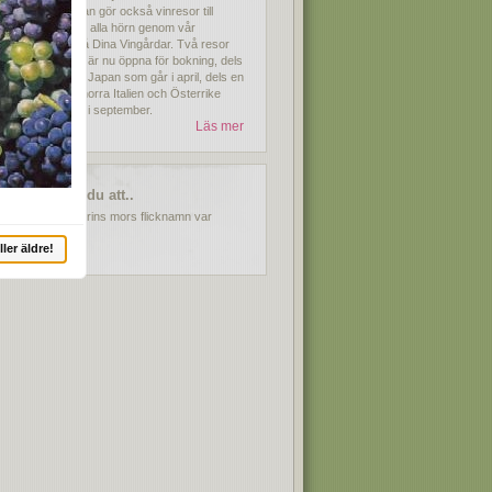
viner, utan gör också vinresor till
världens alla hörn genom vår
resebyrå Dina Vingårdar. Två resor
för 2026 är nu öppna för bokning, dels
resan till Japan som går i april, dels en
resa till norra Italien och Österrike
som går i september.
Läs mer
Visste du att..
Buzz Aldrins mors flicknamn var
Moon.
ller äldre!