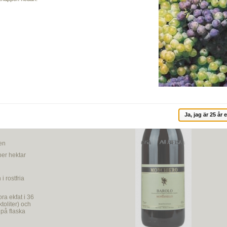
rdmånen består av lera med inslag av kalksten. Första årgången för detta vin var
a mognad skördas de varsamt för hand för att i vineriet genomgå sin
gen som sker i rostfria ståltankar förs druvmusten in i stora slavonska ekfat där
terföljande två år på på flaska innan försäljning.
anello
Ja, jag är 25 år e
en
per hektar
i rostfria
ora ekfat i 36
oliter) och
 på flaska