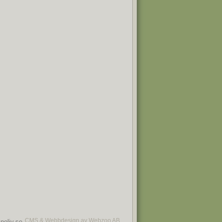
CMS & Webbdesign av Webzoo AB
noliv.se