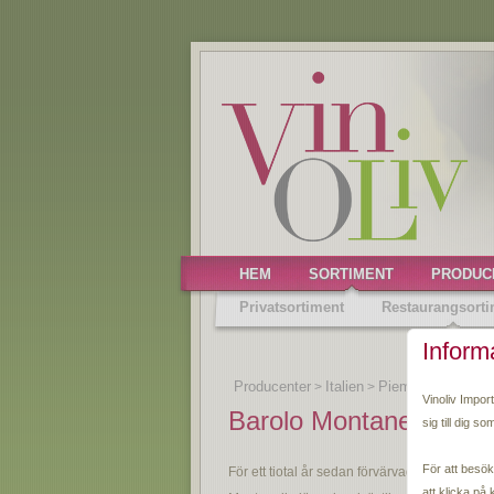
HEM
SORTIMENT
PRODUC
Privatsortiment
Restaurangsorti
Inform
Producenter
Italien
Piemonte
Monch
>
>
>
Vinoliv Impor
Barolo Montanello Ri
sig till dig so
För att besök
För ett tiotal år sedan förvärvade Vittorio Mo
att klicka på