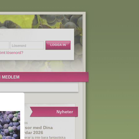
ömt lösenord?
I MEDLEM
Nyheter
2025-11-06
Nya resor med Dina
Vingårdar 2026
Vi importerar ju inte bara fantastiska