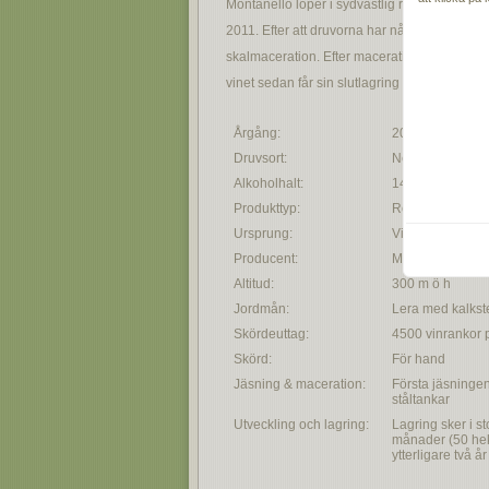
Montanello löper i sydvästlig riktning och jo
2011. Efter att druvorna har nått sin optimal
skalmaceration. Efter macerationen och jäsnin
vinet sedan får sin slutlagring i tre år med ef
Årgång:
2013
Druvsort:
Nebbiolo
Alkoholhalt:
14%
Produkttyp:
Rött vin
Ursprung:
Vingården Mont
Producent:
Monchiero
Altitud:
300 m ö h
Jordmån:
Lera med kalkst
Skördeuttag:
4500 vinrankor 
Skörd:
För hand
Jäsning & maceration:
Första jäsningen 
ståltankar
Utveckling och lagring:
Lagring sker i st
månader (50 hekt
ytterligare två år