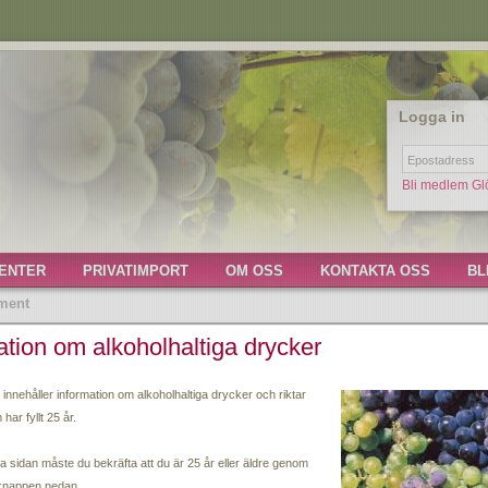
Logga in
Bli medlem
Gl
ENTER
PRIVATIMPORT
OM OSS
KONTAKTA OSS
BL
ment
ation om alkoholhaltiga drycker
iero
>
t innehåller information om alkoholhaltiga drycker och riktar
serva DOCG , Monchiero (MonRiserva13)
m har fyllt 25 år.
a sidan måste du bekräfta att du är 25 år eller äldre genom
nchiero en liten lott i vingården Montanello i Castiglione Falletto. Vingårdarna i
 knappen nedan.