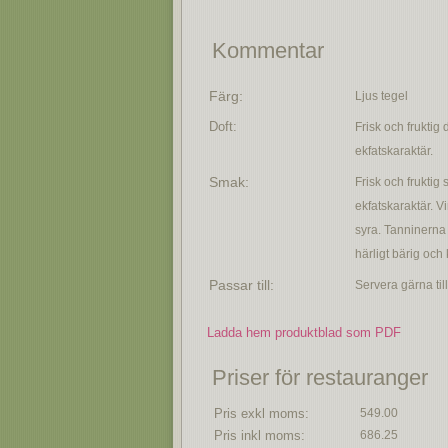
Kommentar
Färg:
Ljus tegel
Doft:
Frisk och fruktig 
ekfatskaraktär.
Smak:
Frisk och fruktig 
ekfatskaraktär. V
syra. Tanninerna 
härligt bärig och
Passar till:
Servera gärna till 
Ladda hem produktblad som PDF
Priser för restauranger
Pris exkl moms:
549.00
Pris inkl moms:
686.25