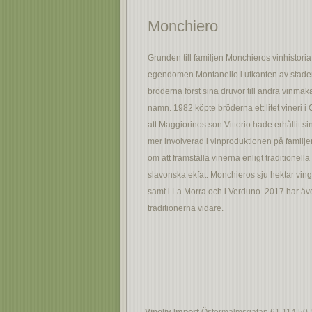
Monchiero
Grunden till familjen Monchieros vinhisto
egendomen Montanello i utkanten av staden
bröderna först sina druvor till andra vinmak
namn. 1982 köpte bröderna ett litet vineri i 
att Maggiorinos son Vittorio hade erhållit s
mer involverad i vinproduktionen på familje
om att framställa vinerna enligt traditionell
slavonska ekfat. Monchieros sju hektar ving
samt i La Morra och i Verduno. 2017 har även V
traditionerna vidare.