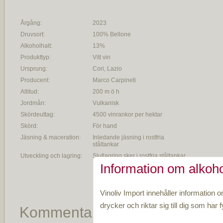
Årgång:
2023
Druvsort:
100% Bellone
Alkoholhalt:
13%
Produkttyp:
Vitt vin
Ursprung:
Cori, Lazio
Producent:
Marco Carpineti
Altitud:
200 m ö h
Jordmån:
Vulkanisk
Skördeuttag:
4500 vinrankor per hektar
Skörd:
För hand
Jäsning & maceration:
Inledande jäsning i rostfria
ståltankar
Utveckling och lagring:
Slutlagring sker i rostfria ståltankar
Information om alkoho
Vinoliv Import innehåller information o
drycker och riktar sig till dig som har fy
Kommentar