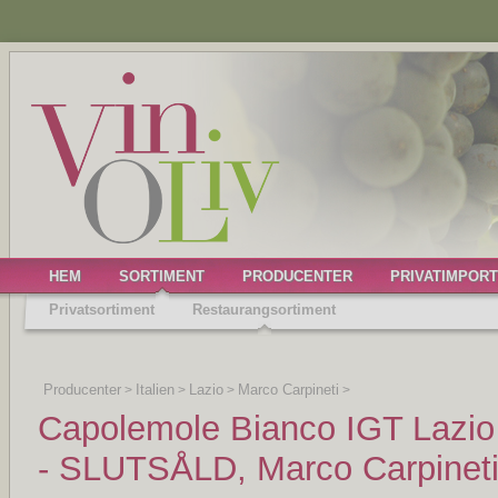
HEM
SORTIMENT
PRODUCENTER
PRIVATIMPORT
Privatsortiment
Restaurangsortiment
Producenter
Italien
Lazio
Marco Carpineti
>
>
>
>
Capolemole Bianco IGT Lazio 
- SLUTSÅLD, Marco Carpinet