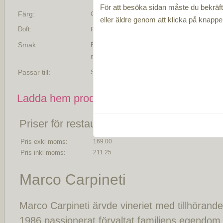
För att besöka sidan måste du bekräfta
Färg:
Gul färg
eller äldre genom att klicka på knapp
Doft:
Fruktig doft med toner av gul frukt med florala ins
Smak:
Fruktig smak med toner av gula äpplen, vita blom
mineraler
Passar till:
Servera gärna till rätter av fisk, skaldjur eller till
Ladda hem produktblad som PDF
Priser för restauranger
Pris exkl moms:
169.00
Pris inkl moms:
211.25
Marco Carpineti
Marco Carpineti ärvde vineriet med tillhörand
1986 passionerat förvaltat familjens egendom. 