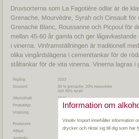
Druvsorterna som La Fagotière odlar är de kla
Grenache, Mourvèdre, Syrah och Cinsault för 
Grenache Blanc, Roussanne och Picpoul för de
mellan 45-60 år gamla och ger lågavkastande 
i vinerna. Vinframställningen är traditionell med
olika vingårdslägena i cementtankar för de röd
ståltankar för de vita vinerna. Vinerna lagras i
Årgång:
2023
Druvsort:
50 % grenache, 20% mourvèdre
och 30% syrah
Alkoholhalt:
15 %
Information om alkoho
Produkttyp:
Rött vin
Ursprung:
Byn Sérignan du Comtat norr om
staden Châteauneuf
Vinoliv Import innehåller information o
Producent:
La Fagotière
drycker och riktar sig till dig som har fy
Altitud:
170 m ö h
Jordmån:
Blandad jordmån bestående av