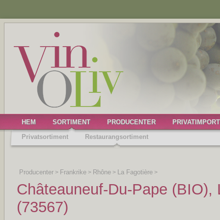
HEM
SORTIMENT
PRODUCENTER
PRIVATIMPORT
Privatsortiment
Restaurangsortiment
Producenter
Frankrike
Rhône
La Fagotière
>
>
>
>
Châteauneuf-Du-Pape (BIO), 
(73567)