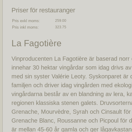
Priser för restauranger
Pris exkl moms:
259.00
Pris inkl moms:
323.75
La Fagotière
Vinproducenten La Fagotière är baserad nor
innehar 30 hektar vingårdar som idag drivs 
med sin syster Valérie Leoty. Syskonparet är 
familjen och driver idag vingården med ekolog
vingårdarna består av en blandning av lera, k
regionen klassiska stenen galets. Druvsortern
Grenache, Mourvèdre, Syrah och Cinsault för
Grenache Blanc, Roussanne och Picpoul för de
är mellan 45-60 år gamla och ger lågavkasta