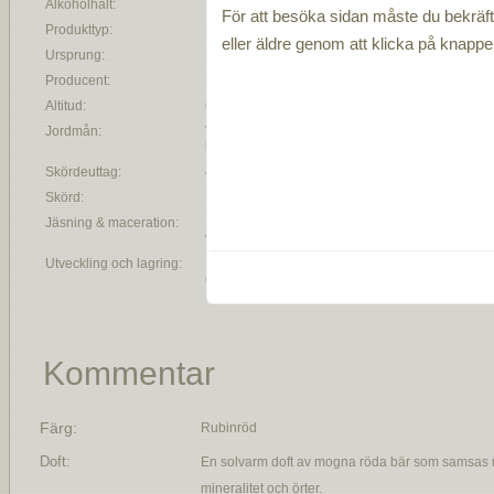
Alkoholhalt:
14%
För att besöka sidan måste du bekräfta
Produkttyp:
Rött vin
eller äldre genom att klicka på knapp
Ursprung:
Etna Rosso DOC
Producent:
Pietradolce
Altitud:
650 möh
Jordmån:
Vulkanisk, sandig och stenig
lerjord
Skördeuttag:
4000 vinrankor per hektar
Skörd:
Manuell
Jäsning & maceration:
18 dagars skalmacerering följt av
varsam pressning
Utveckling och lagring:
14 månader på franska lättrostade
ekfat. Naturlig malolaktisk jäsning.
Kommentar
Färg:
Rubinröd
Doft:
En solvarm doft av mogna röda bär som samsas me
mineralitet och örter.