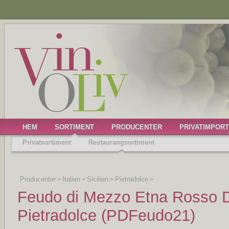
HEM
SORTIMENT
PRODUCENTER
PRIVATIMPORT
Privatsortiment
Restaurangsortiment
Producenter
Italien
Sicilien
Pietradolce
>
>
>
>
Feudo di Mezzo Etna Rosso 
Pietradolce (PDFeudo21)