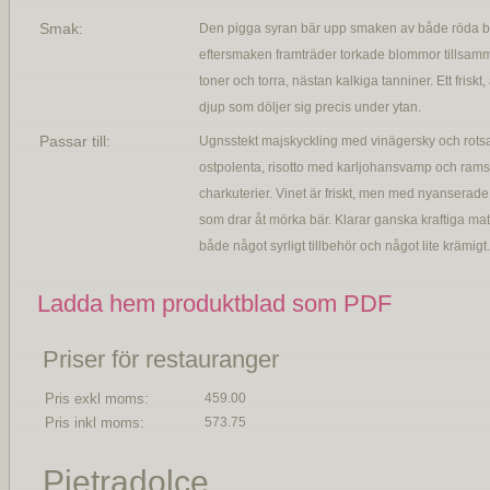
Smak:
Den pigga syran bär upp smaken av både röda b
eftersmaken framträder torkade blommor tillsa
toner och torra, nästan kalkiga tanniner. Ett friskt
djup som döljer sig precis under ytan.
Passar till:
Ugnsstekt majskyckling med vinägersky och rotsa
ostpolenta, risotto med karljohansvamp och ramslö
charkuterier. Vinet är friskt, men med nyanserad
som drar åt mörka bär. Klarar ganska kraftiga ma
både något syrligt tillbehör och något lite krämigt.
Ladda hem produktblad som PDF
Priser för restauranger
Pris exkl moms:
459.00
Pris inkl moms:
573.75
Pietradolce