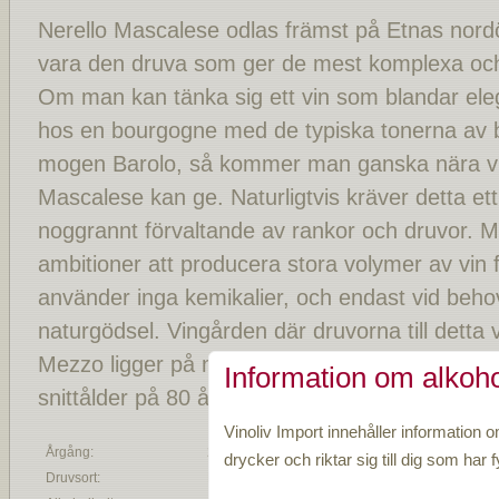
Nerello Mascalese odlas främst på Etnas nord
vara den druva som ger de mest komplexa och e
Om man kan tänka sig ett vin som blandar ele
hos en bourgogne med de typiska tonerna av b
mogen Barolo, så kommer man ganska nära vi
Mascalese kan ge. Naturligtvis kräver detta et
noggrannt förvaltande av rankor och druvor. M
ambitioner att producera stora volymer av vin 
använder inga kemikalier, och endast vid behov et
naturgödsel. Vingården där druvorna till detta
Mezzo ligger på mellan 650 meters höjd över 
Information om alkoho
snittålder på 80 år.
Vinoliv Import innehåller information o
Årgång:
2021
drycker och riktar sig till dig som har fy
Druvsort:
Nerello Mascalese