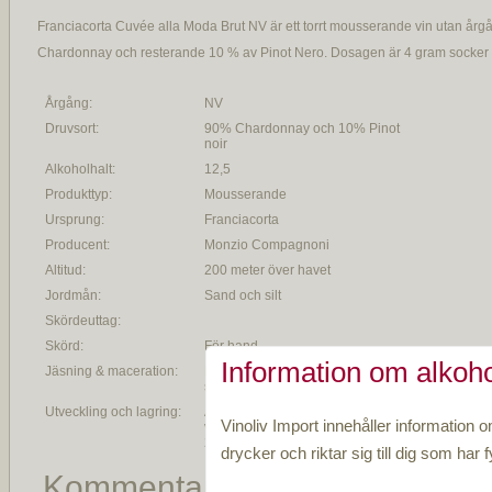
Franciacorta Cuvée alla Moda Brut NV är ett torrt mousserande vin utan årg
Chardonnay och resterande 10 % av Pinot Nero. Dosagen är 4 gram socker pe
Årgång:
NV
Druvsort:
90% Chardonnay och 10% Pinot
noir
Alkoholhalt:
12,5
Produkttyp:
Mousserande
Ursprung:
Franciacorta
Producent:
Monzio Compagnoni
Altitud:
200 meter över havet
Jordmån:
Sand och silt
Skördeuttag:
Skörd:
För hand
Information om alkoho
Jäsning & maceration:
Första jäsningen sker i rostfria
ståltankar
Utveckling och lagring:
Andra jäsningen sker i flaskan och
Vinoliv Import innehåller information o
vinet vilar på sin jästfällning minst
24 månader
drycker och riktar sig till dig som har fy
Kommentar