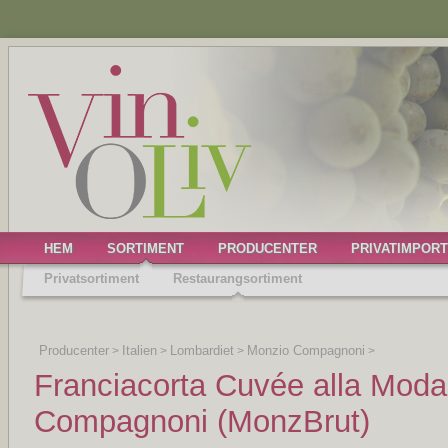
HEM
SORTIMENT
PRODUCENTER
PRIVATIMPORT
Privatsortiment
Restaurangsortiment
Producenter
Italien
Lombardiet
Monzio Compagnoni
>
>
>
>
Franciacorta Cuvée alla Moda
Compagnoni (MonzBrut)