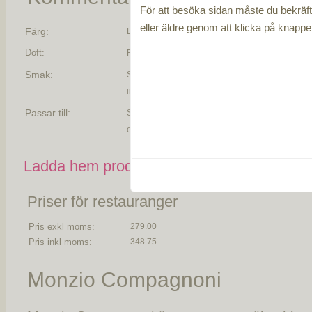
För att besöka sidan måste du bekräfta
eller äldre genom att klicka på knapp
Färg:
Ljust gul färg
Doft:
Friska toner av äpplen, citrus med inslag av vita 
Smak:
Smaken är frisk med toner av äpplen, citrus, vita 
inslag. Eftersmaken är lång med avslutande miner
Passar till:
Servera gärna detta mousserande vin till skaldjur
eller som en drink innan maten.
Ladda hem produktblad som PDF
Priser för restauranger
Pris exkl moms:
279.00
Pris inkl moms:
348.75
Monzio Compagnoni