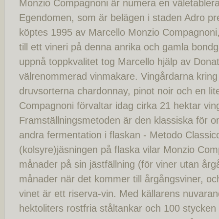
Monzio Compagnoni är numera en väletablerad
Egendomen, som är belägen i staden Adro pre
köptes 1995 av Marcello Monzio Compagnoni
till ett vineri på denna anrika och gamla bondg
uppnå toppkvalitet tog Marcello hjälp av Dona
välrenommerad vinmakare. Vingårdarna kring v
druvsorterna chardonnay, pinot noir och en lite
Compagnoni förvaltar idag cirka 21 hektar vin
Framställningsmetoden är den klassiska för 
andra fermentation i flaskan - Metodo Classic
(kolsyre)jäsningen på flaska vilar Monzio Co
månader på sin jästfällning (för viner utan år
månader när det kommer till årgångsviner, o
vinet är ett riserva-vin. Med källarens nuvara
hektoliters rostfria ståltankar och 100 stycken