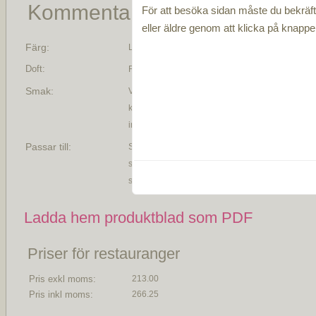
Kommentar
För att besöka sidan måste du bekräfta
eller äldre genom att klicka på knapp
Färg:
Ljusröd färg
Doft:
Frisk doft av röda bär, nypon, kalksten med inslag
Smak:
Vinet har en vital syra med smak av röda bär oc
kalksten, järn och avslutande animaliska toner. Sk
innan servering.
Passar till:
Servera gärna detta vin till charkuterier, syrliga ost
som piementos parmesan och bruschetta med kapr
sardeller.
Ladda hem produktblad som PDF
Priser för restauranger
Pris exkl moms:
213.00
Pris inkl moms:
266.25