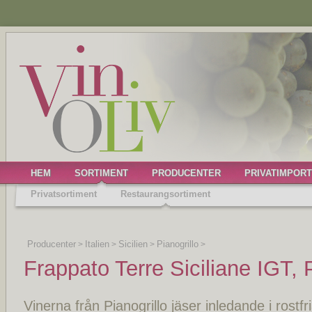
HEM
SORTIMENT
PRODUCENTER
PRIVATIMPORT
Privatsortiment
Restaurangsortiment
Producenter
Italien
Sicilien
Pianogrillo
>
>
>
>
Frappato Terre Siciliane IGT, 
Vinerna från Pianogrillo jäser inledande i rostf