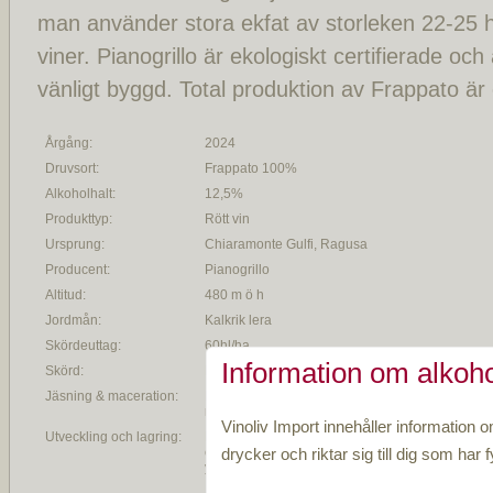
man använder stora ekfat av storleken 22-25 hl
viner. Pianogrillo är ekologiskt certifierade o
vänligt byggd. Total produktion av Frappato är
Årgång:
2024
Druvsort:
Frappato 100%
Alkoholhalt:
12,5%
Produkttyp:
Rött vin
Ursprung:
Chiaramonte Gulfi, Ragusa
Producent:
Pianogrillo
Altitud:
480 m ö h
Jordmån:
Kalkrik lera
Skördeuttag:
60hl/ha
Information om alkoho
Skörd:
För hand
Jäsning & maceration:
Inledande jäsning under en vecka i
rostfria ståltankar
Vinoliv Import innehåller information o
Utveckling och lagring:
Lagring sker i 3 månader i stora
drycker och riktar sig till dig som har fy
ekfat (22-25 hektoliter) samt
ytterligare 2 månader till på butelj