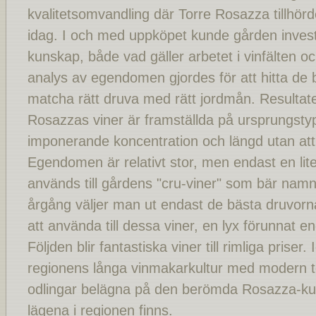
kvalitetsomvandling där Torre Rosazza tillhör
idag. I och med uppköpet kunde gården invest
kunskap, både vad gäller arbetet i vinfälten o
analys av egendomen gjordes för att hitta de 
matcha rätt druva med rätt jordmån. Resultatet
Rosazzas viner är framställda på ursprungsty
imponerande koncentration och längd utan att
Egendomen är relativt stor, men endast en lit
används till gårdens "cru-viner" som bär nam
årgång väljer man ut endast de bästa druvor
att använda till dessa viner, en lyx förunnat en
Följden blir fantastiska viner till rimliga pris
regionens långa vinmakarkultur med modern 
odlingar belägna på den berömda Rosazza-kull
lägena i regionen finns.