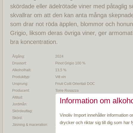
skördade eller ädelrötade viner med påtaglig s
skvallrar om att den kan anta många skepnade
som drar not röda äpplen, blommor och honun
Grigio, liksom deras övriga viner, ger armomati
bra koncentration.
Årgång:
2024
Druvsort:
Pinot Grigio 100 %
Alkoholhalt:
13,5 %
Produkttyp:
Vitt vin
Ursprung:
Friuli Colli Orientali DOC
Producent:
Torre Rosazza
Altitud:
120-170
Information om alkoho
Jordmån:
Märgel och sandsten
Skördeuttag:
7000 kg per hektar
Vinoliv Import innehåller information o
Skörd:
drycker och riktar sig till dig som har fy
Jäsning & maceration:
Jäsning sker på
temperaturkontrollerade tankar av