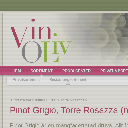
HEM
SORTIMENT
PRODUCENTER
PRIVATIMPORT
Privatsortiment
Restaurangsortiment
Producenter
Italien
Friuli
Torre Rosazza
>
>
>
>
Pinot Grigio, Torre Rosazza (
Pinot Grigio är en mångfacetterad druva. Allt frå