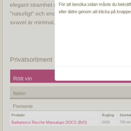
elegant stramhet och utan för mycket fruktdrivna
För att besöka sidan måste du bekräfta
eller äldre genom att klicka på knapp
"naturligt" och endast naturlig jäst används för 
svavel är minimal. Lano Gianluigi är eko-certifi
Privatsortiment
Rött vin
Italien
Piemonte
Produkt
Årgång
Storle
Barbaresco Rocche Massalupo DOCG (BIO)
2020
750 ml