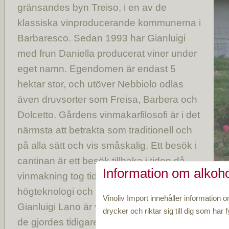
gränsandes byn Treiso, i en av de
klassiska vinproducerande kommunerna i
Barbaresco. Sedan 1993 har Gianluigi
med frun Daniella producerat viner under
eget namn. Egendomen är endast 5
hektar stor, och utöver Nebbiolo odlas
även druvsorter som Freisa, Barbera och
Dolcetto. Gårdens vinmakarfilosofi är i det
närmsta att betrakta som traditionell och
på alla sätt och vis småskalig. Ett besök i
cantinan är ett besök tillbaka i tiden då
Information om alkoho
vinmakning tog tid och inte präglades av
högteknologi och datorstyrda processer.
Vinoliv Import innehåller information o
Gianluigi Lano är väldigt noggrann i sitt vinmak
drycker och riktar sig till dig som har fy
de gjordes tidigare. Det vill säga i den traditione