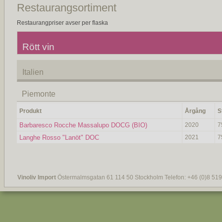
Restaurangsortiment
Restaurangpriser avser per flaska
Rött vin
Italien
Piemonte
Produkt
Årgång
S
Barbaresco Rocche Massalupo DOCG (BIO)
2020
7
Langhe Rosso "Lanöt" DOC
2021
7
Vinoliv Import
Östermalmsgatan 61 114 50 Stockholm Telefon: +46 (0)8 519